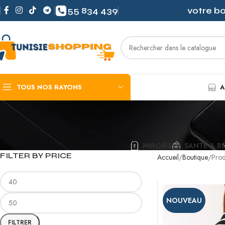
55 834 439
votre b
TOUS NOS RAYONS
A
MIROIRS
SANTÉ & B
FILTER BY PRICE
Accueil
Boutique
Prod
NOUVEAU
FILTRER