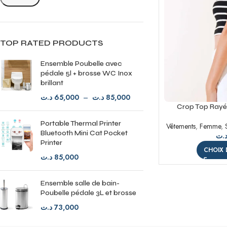
TOP RATED PRODUCTS
Ensemble Poubelle avec
pédale 5l + brosse WC Inox
brillant
د.ت
65,000
–
د.ت
85,000
Crop Top Rayé 
Éléga
Portable Thermal Printer
Vêtements
,
Femme
,
Bluetooth Mini Cat Pocket
د.
Printer
CHOIX 
د.ت
85,000
Ensemble salle de bain-
Poubelle pédale 3L et brosse
د.ت
73,000