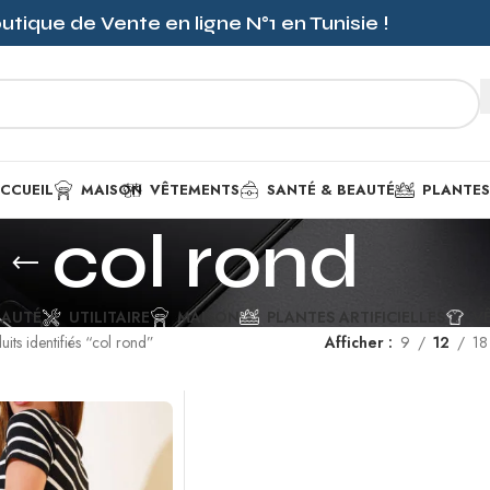
outique de Vente en ligne
N°1
en Tunisie !
CCUEIL
MAISON
VÊTEMENTS
SANTÉ & BEAUTÉ
PLANTES 
col rond
EAUTÉ
UTILITAIRE
MAISON
PLANTES ARTIFICIELLES
V
uits identifiés “col rond”
Afficher
9
12
18