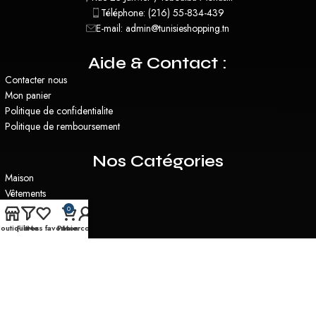
Téléphone: (216) 55-834-439
E-mail: admin@tunisieshopping.tn
Aide & Contact :
Contacter nous
Mon panier
Politique de confidentialite
Politique de remboursement
Nos Catégories
Maison
Vêtements
Santé & Beauté
0
Plantes Artificielles
outique
Filtres
Mes favoris
Panier
Mon compte
Miroirs
Utilitaire