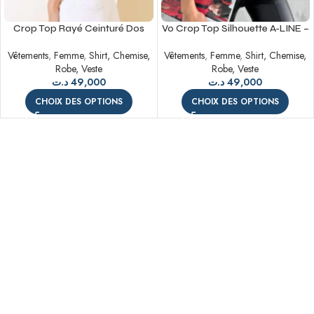
Crop Top Rayé Ceinturé Dos
Vo Crop Top Silhouette A-LINE –
Écru – Élégance et Style
Élégance et Confort pour l’Été
Vêtements
,
Femme
,
Shirt, Chemise,
Vêtements
,
Femme
,
Shirt, Chemise,
2024
Robe, Veste
Robe, Veste
د.ت
49,000
د.ت
49,000
CHOIX DES OPTIONS
CHOIX DES OPTIONS