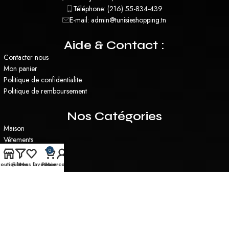
Téléphone: (216) 55-834-439
E-mail: admin@tunisieshopping.tn
Aide & Contact :
Contacter nous
Mon panier
Politique de confidentialite
Politique de remboursement
Nos Catégories
Maison
Vêtements
Santé & Beauté
0
Plantes Artificielles
outique
Filtres
Mes favoris
Panier
Mon compte
Miroirs
Utilitaire