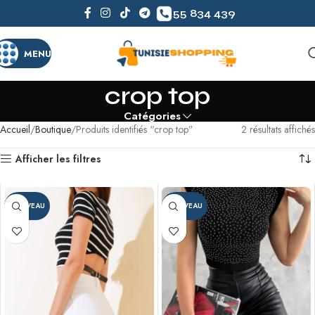
55 834 439
MENU
crop top
Catégories
Accueil
Boutique
Produits identifiés “crop top”
2 résultats affichés
Afficher les filtres
NOUVEAU
NOUVEAU