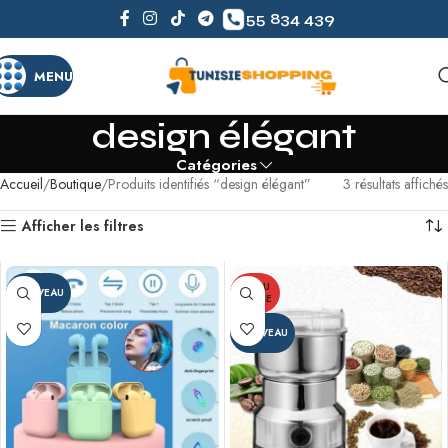
55 834 439
MENU
design élégant
Catégories
Accueil
Boutique
Produits identifiés “design élégant”
3 résultats affichés
Afficher les filtres
EN RU
NOUVEAU
PTURE
NOUVEAU