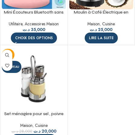
Mini Écouteurs Bluetooth sans
Moulin à Café Électrique en
Fil i12 TWS – Qualité Supérieure
Acier Inoxydable – Épices Et
Utilitaire
,
Accessoires Maison
Maison
,
Cuisine
et Style Épuré
Graines
د.ت
35,000
د.ت
25,000
CHOIX DES OPTIONS
LIRE LA SUITE
-29%
NOUVEAU
Set ménagère pour sel , poivre
et moutarde 3 PCS 18/12 INOX
Maison
,
Cuisine
د.ت
20,000
د.ت
28,000