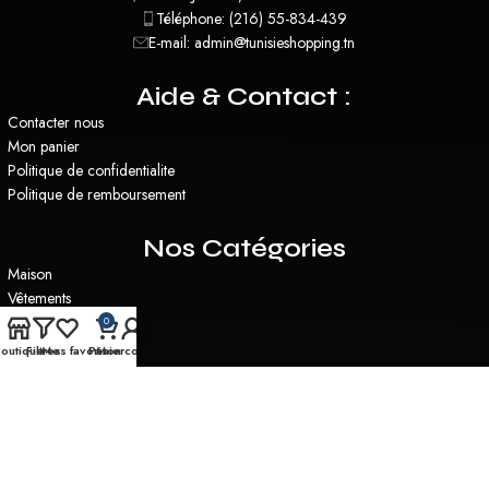
Téléphone: (216) 55-834-439
E-mail: admin@tunisieshopping.tn
Aide & Contact :
Contacter nous
Mon panier
Politique de confidentialite
Politique de remboursement
Nos Catégories
Maison
Vêtements
Santé & Beauté
0
Plantes Artificielles
outique
Filtres
Mes favoris
Panier
Mon compte
Miroirs
Utilitaire