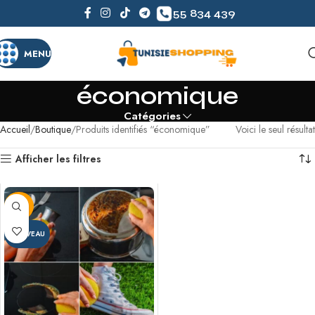
55 834 439
MENU
économique
Catégories
Accueil
Boutique
Produits identifiés “économique”
Voici le seul résultat
Afficher les filtres
-29%
NOUVEAU