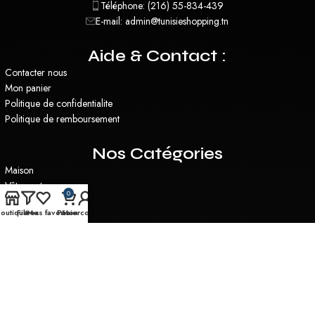
Téléphone: (216) 55-834-439
E-mail: admin@tunisieshopping.tn
Aide & Contact :
Contacter nous
Mon panier
Politique de confidentialite
Politique de remboursement
Nos Catégories
Maison
Vêtements
0
Santé & Beauté
outique
Filtres
Mes favoris
Panier
Mon compte
Plantes Artificielles
Miroirs
Utilitaire