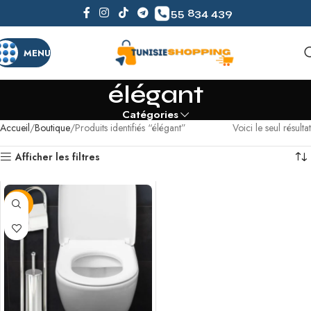
55 834 439
MENU
élégant
Catégories
Accueil
Boutique
Produits identifiés “élégant”
Voici le seul résultat
Afficher les filtres
-42%