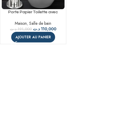
Porte Papier Toilette avec
Brosse WC – INOX
Maison
,
Salle de bain
د.ت
110,000
د.ت
191,000
AJOUTER AU PANIER