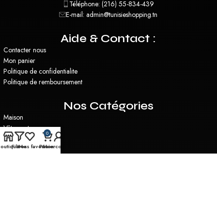
Téléphone: (216) 55-834-439
E-mail: admin@tunisieshopping.tn
Aide & Contact :
Contacter nous
Mon panier
Politique de confidentialite
Politique de remboursement
Nos Catégories
Maison
Vêtements
0
Santé & Beauté
outique
Filtres
Mes favoris
Panier
Mon compte
Plantes Artificielles
Miroirs
Utilitaire