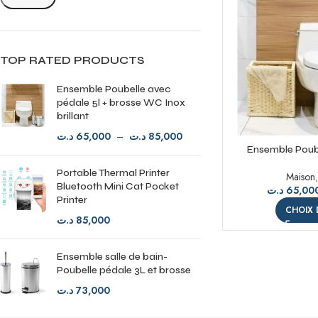
TOP RATED PRODUCTS
Ensemble Poubelle avec
pédale 5l + brosse WC Inox
brillant
د.ت
65,000
–
د.ت
85,000
Ensemble Poube
brosse WC
Portable Thermal Printer
Maison
Bluetooth Mini Cat Pocket
د.ت
65,00
Printer
CHOIX 
د.ت
85,000
Ensemble salle de bain-
Poubelle pédale 3L et brosse
د.ت
73,000