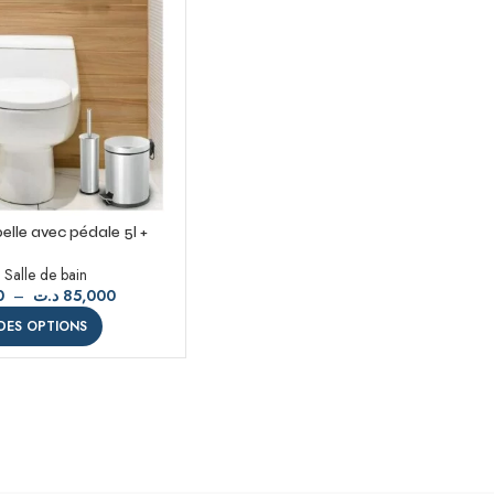
lle avec pédale 5l +
 Inox brillant
,
Salle de bain
0
–
د.ت
85,000
DES OPTIONS