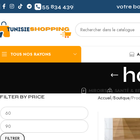
55 834 439
votre b
TOUS NOS RAYONS
A
h
MIROIRS
SANTÉ & B
FILTER BY PRICE
Accueil
Boutique
Prod
FILTRER