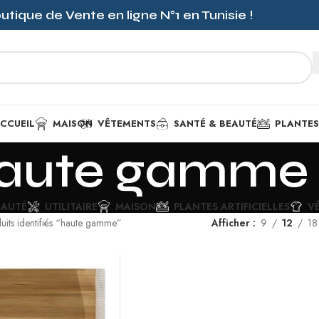
outique de Vente en ligne
N°1
en Tunisie !
CCUEIL
MAISON
VÊTEMENTS
SANTÉ & BEAUTÉ
PLANTES 
aute gamme
EAUTÉ
UTILITAIRE
MAISON
PLANTES ARTIFICIELLES
V
uits identifiés “haute gamme”
Afficher
9
12
18