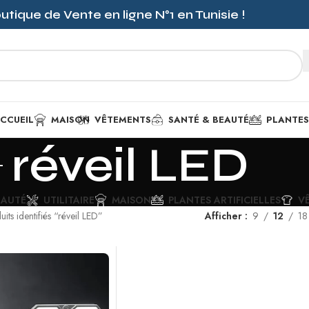
outique de Vente en ligne
N°1
en Tunisie !
CCUEIL
MAISON
VÊTEMENTS
SANTÉ & BEAUTÉ
PLANTES 
réveil LED
EAUTÉ
UTILITAIRE
MAISON
PLANTES ARTIFICIELLES
V
uits identifiés “réveil LED”
Afficher
9
12
18