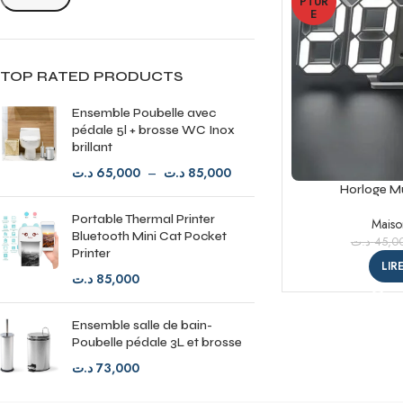
PTUR
E
TOP RATED PRODUCTS
Ensemble Poubelle avec
pédale 5l + brosse WC Inox
brillant
د.ت
65,000
–
د.ت
85,000
Horloge M
Portable Thermal Printer
Maiso
Bluetooth Mini Cat Pocket
د.ت
45,0
Printer
LIR
د.ت
85,000
Ensemble salle de bain-
Poubelle pédale 3L et brosse
د.ت
73,000