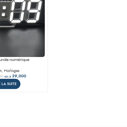
urale numérique
n
,
Horloges
د.ت
39,000
00
E LA SUITE