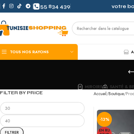
55 834 439
votre b
TOUS NOS RAYONS
A
MIROIRS
SANTÉ & B
FILTER BY PRICE
Accueil
Boutique
Prod
-13%
EN RU
FILTRER