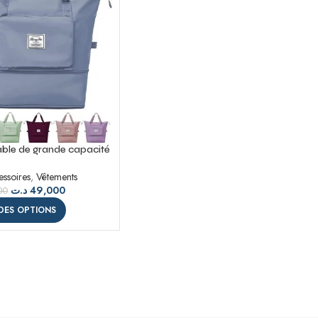
able de grande capacité
ourre-tout
ssoires
,
Vêtements
د.ت
49,000
00
DES OPTIONS