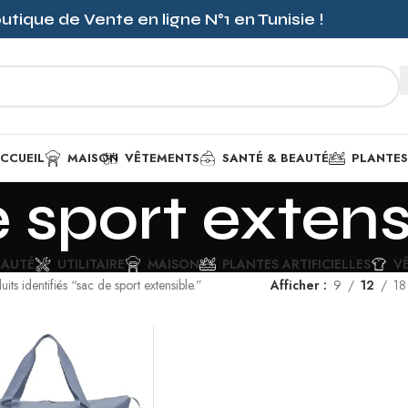
outique de Vente en ligne
N°1
en Tunisie !
CCUEIL
MAISON
VÊTEMENTS
SANTÉ & BEAUTÉ
PLANTES 
 sport extens
EAUTÉ
UTILITAIRE
MAISON
PLANTES ARTIFICIELLES
V
uits identifiés “sac de sport extensible.”
Afficher
9
12
18