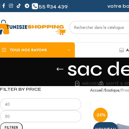
55 834 439
votre b
TOUS NOS RAYONS
A
sac de
MIROIRS
SANTÉ & B
FILTER BY PRICE
Accueil
Boutique
Prod
-25%
FILTRER