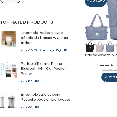
NOUVEAU
TOP RATED PRODUCTS
Ensemble Poubelle avec
pédale 5l + brosse WC Inox
brillant
د.ت
65,000
–
د.ت
85,000
Sac de voyage pli
Sac f
Portable Thermal Printer
Femme
,
Acce
Bluetooth Mini Cat Pocket
د.ت
65,0
Printer
CHOIX 
د.ت
85,000
Ensemble salle de bain-
Poubelle pédale 3L et brosse
د.ت
73,000