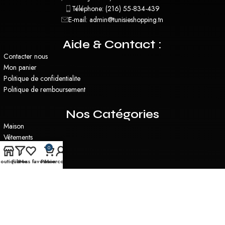
Téléphone: (216) 55-834-439
E-mail: admin@tunisieshopping.tn
Aide & Contact :
Contacter nous
Mon panier
Politique de confidentialite
Politique de remboursement
Nos Catégories
Maison
Vêtements
Santé & Beauté
0
Plantes Artificielles
outique
Filtres
Mes favoris
Panier
Mon compte
Miroirs
Utilitaire