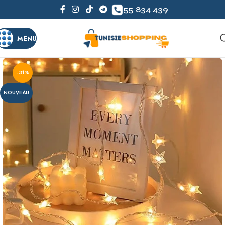
55 834 439
MENU
-31%
NOUVEAU