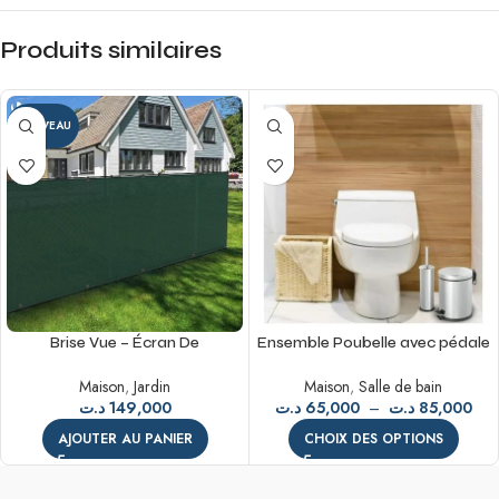
Produits similaires
NOUVEAU
Brise Vue – Écran De
Ensemble Poubelle avec pédale
Confidentialité clôture de Jardin
5l + brosse WC Inox brillant
Maison
,
Jardin
Maison
,
Salle de bain
(1x10m)
د.ت
149,000
د.ت
65,000
–
د.ت
85,000
AJOUTER AU PANIER
CHOIX DES OPTIONS