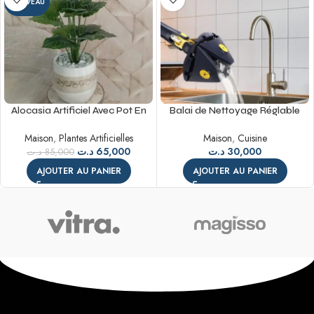
NOUVEAU
Alocasia Artificiel Avec Pot En
Balai de Nettoyage Réglable
Céramique – Plante Tropicale
avec Tampon en Microfibre
Maison
,
Plantes Artificielles
Maison
,
Cuisine
Époustouflante
Lavable – Conception
د.ت
65,000
د.ت
30,000
Triangulaire
د.ت
85,000
AJOUTER AU PANIER
AJOUTER AU PANIER